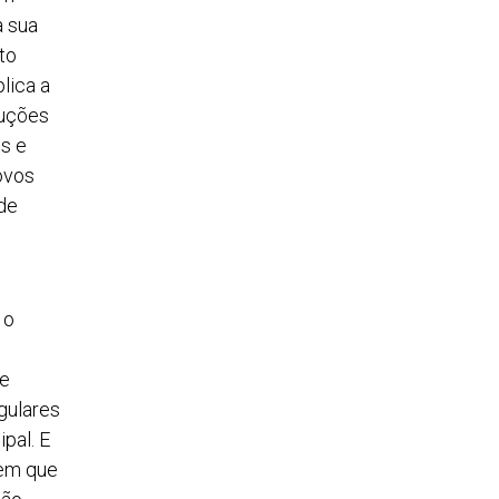
a sua
to
plica a
luções
es e
ovos
de
 o
ce
gulares
pal. E
em que