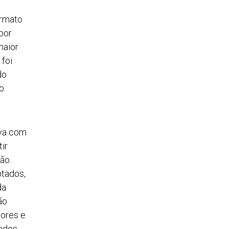
ormato
por
maior
 foi
do
do
ava com
ir
ão.
ptados,
da
ão
dores e
ados,