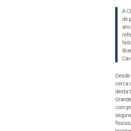
A C
de 
ano
ref
fei
Bra
Cava
Desde 
cerca 
desta 
Grande
com pr
segura
físico
progra