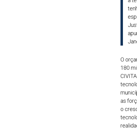
a t
ten
espa
Jus
apu
Jan
O orça
180 mi
CIVITA
tecnol
municí
as for
o cres
tecnol
realida