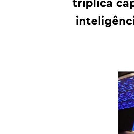
triplica c
inteligên