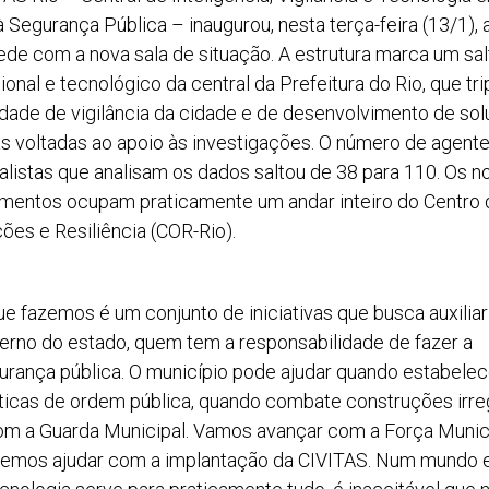
 Segurança Pública – inaugurou, nesta terça-feira (13/1), 
ede com a nova sala de situação. A estrutura marca um sal
onal e tecnológico da central da Prefeitura do Rio, que tri
dade de vigilância da cidade e de desenvolvimento de so
as voltadas ao apoio às investigações. O número de agent
alistas que analisam os dados saltou de 38 para 110. Os n
mentos ocupam praticamente um andar inteiro do Centro 
ões e Resiliência (COR-Rio).
ue fazemos é um conjunto de iniciativas que busca auxiliar
erno do estado, quem tem a responsabilidade de fazer a
urança pública. O município pode ajudar quando estabele
íticas de ordem pública, quando combate construções irre
om a Guarda Municipal. Vamos avançar com a Força Munici
emos ajudar com a implantação da CIVITAS. Num mundo 