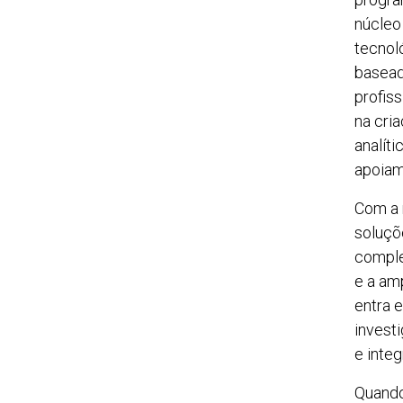
núcleo
tecnol
basead
profis
na cri
analít
apoiam
Com a 
soluçõ
comple
e a am
entra 
invest
e inte
Quando