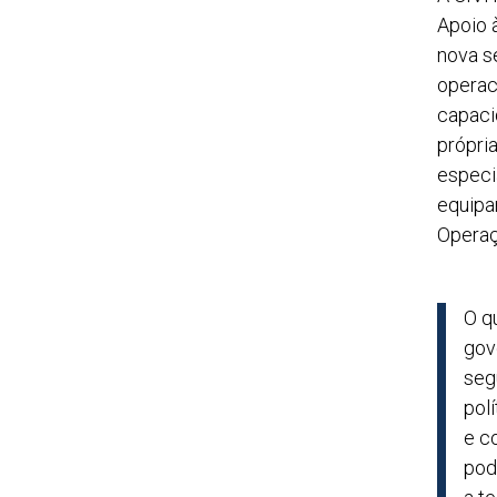
Apoio à
nova s
operaci
capaci
própri
especi
equipa
Operaç
O q
gov
seg
pol
e c
pod