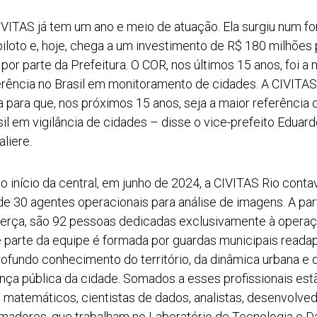
IVITAS já tem um ano e meio de atuação. Ela surgiu num f
piloto e, hoje, chega a um investimento de R$ 180 milhões 
 por parte da Prefeitura. O COR, nos últimos 15 anos, foi a 
erência no Brasil em monitoramento de cidades. A CIVITAS
ta para que, nos próximos 15 anos, seja a maior referência 
sil em vigilância de cidades – disse o vice-prefeito Eduar
liere.
o início da central, em junho de 2024, a CIVITAS Rio cont
de 30 agentes operacionais para análise de imagens. A part
terça, são 92 pessoas dedicadas exclusivamente à operaç
 parte da equipe é formada por guardas municipais reada
ofundo conhecimento do território, da dinâmica urbana e 
nça pública da cidade. Somados a esses profissionais est
s, matemáticos, cientistas de dados, analistas, desenvolve
madores, que trabalham no Laboratório de Tecnologia e D