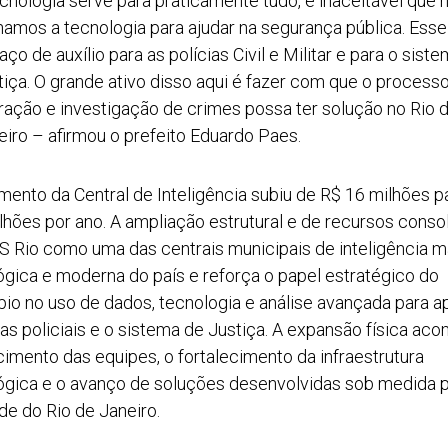
ecnologia serve para praticamente tudo, é inaceitável que 
hamos a tecnologia para ajudar na segurança pública. Ess
ço de auxílio para as polícias Civil e Militar e para o sist
tiça. O grande ativo disso aqui é fazer com que o process
ração e investigação de crimes possa ter solução no Rio 
eiro – afirmou o prefeito Eduardo Paes.
mento da Central de Inteligência subiu de R$ 16 milhões p
lhões por ano. A ampliação estrutural e de recursos consol
S Rio como uma das centrais municipais de inteligência m
ógica e moderna do país e reforça o papel estratégico do
pio no uso de dados, tecnologia e análise avançada para a
ças policiais e o sistema de Justiça. A expansão física ac
cimento das equipes, o fortalecimento da infraestrutura
ógica e o avanço de soluções desenvolvidas sob medida p
de do Rio de Janeiro.