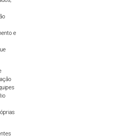
ção
mento e
s
que
e
zação
quipes
Rio
óprias
entes