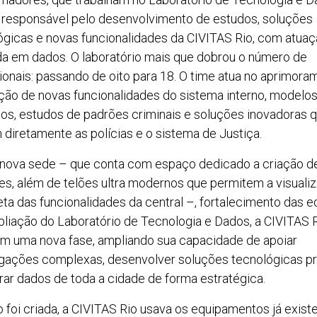
 responsável pelo desenvolvimento de estudos, soluções
ógicas e novas funcionalidades da CIVITAS Rio, com atua
a em dados. O laboratório mais que dobrou o número de
sionais: passando de oito para 18. O time atua no aprimora
ação de novas funcionalidades do sistema interno, modelo
icos, estudos de padrões criminais e soluções inovadoras 
 diretamente as polícias e o sistema de Justiça.
nova sede – que conta com espaço dedicado a criação d
es, além de telões ultra modernos que permitem a visuali
ta das funcionalidades da central –, fortalecimento das e
pliação do Laboratório de Tecnologia e Dados, a CIVITAS 
em uma nova fase, ampliando sua capacidade de apoiar
igações complexas, desenvolver soluções tecnológicas pr
grar dados de toda a cidade de forma estratégica.
 foi criada, a CIVITAS Rio usava os equipamentos já exist